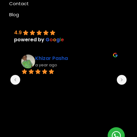
Contact
Blog
4.9
powered by
G
o
o
g
l
e
Khizar Pasha
a year ago