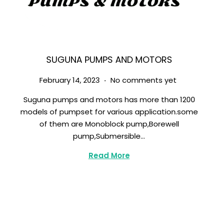
SUGUNA PUMPS AND MOTORS
.
Posted on
M
February 14, 2023
No comments yet
a
Suguna pumps and motors has more than 1200
r
models of pumpset for various application.some
c
of them are Monoblock pump,Borewell
h
pump,Submersible…
8
,
Read More
2
0
2
3